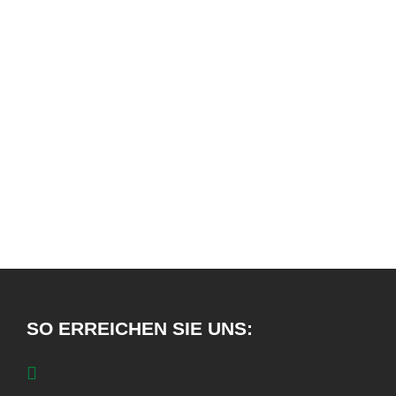
Stark belaubt und somit eine hochwertige
Futterkomponente
Bildet eine deutliche Pfahlwurzel aus und
bevorzugt mittlere bis schwere Böden
250g
4,75€
500g
7,95€
SO ERREICHEN SIE UNS: