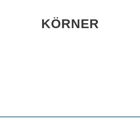
KÖRNER
Dinkel ganz gereinigt
Ha
e,
Dinkel, ganz gereinigt
1000 g
2,75€
1
2500 g
5,95€
Leinsaat
Ro