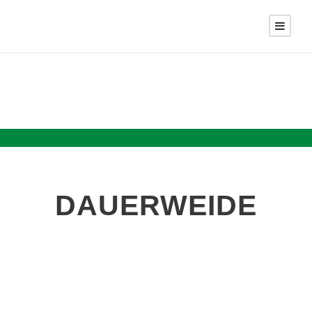
DAUERWEIDE
G III
Dauerweide ohne Klee