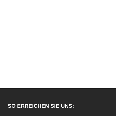
13:15 – 15:30 Uhr eintreffend
Verlade-Adresse:
Gerhard-Welter-Str. 27, Tor 1
41812 Erkelenz
SO ERREICHEN SIE UNS: